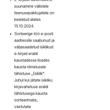
Host URL: 
https://outl
ook.office365.com/E
WS/Exchange.asmx
E-posti kasutaja 
meelespea
Tööalases suhtluses 
kasutage Ülikooli e-
posti aadressi.
Kui Teile saabub e-kiri, 
mida peaks töötlema 
läbi oma üksuse 
organisatsiooni 
aadressi, korraldage, 
et edasised seotud 
teated läbiksid 