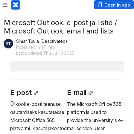
Open in app
Microsoft Outlook, e-post ja listid /
Microsoft Outlook, email and lists
Simar Tuula (Deactivated)
Published in IT info
Last updated Thu Jul 10 2025
Ülikoolis keskselt hallatud e-maili listid / Centrally
Managed Email Lists at the University
TalTech-i e-kirjade lugemine ja seadistamine /
Reading and setting up TalTech emails
Üliõpilase e-posti aadress | Student e-mail
address
Maililistide haldamine lst.taltech.ee keskkonnas
E-maili listid ja hulgi e-mailide saatmine