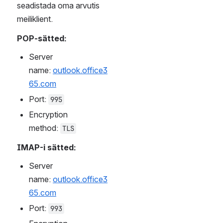
vaja juhul, kui kasutaja ei 
soovi kasutada Microsoft 
Outlooki või kasutab 
vanemat versiooni kui 
Outlook 2007. Microsoft 
Office365 serveris oleva 
meilikonto seadistamisel 
IMAP-iga ei ole võimalik 
kasutada ühisekalendri 
võimalusi. 
NB!
 Enne 
POP3 või IMAP-i 
seadistamist peab 
kasutaja vähemalt üks 
kord logima sisse 
veebimeili 
keskkonda 
mail.taltech.ee