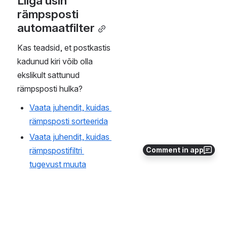
üleandmine ülikoolile 
või hävitage need 
sobival viisil.
Kui olete kirja saanud 
eksituslikult, edastage 
see õigele 
adressaadile. Kui see ei 
ole võimalik, teavitage 
saatjat veast. Ärge 
avalikustage e-kirja 
sisu kolmandatele 
Comment in app
osapooltele.
Ärge saatke ega 
edastage enda või 
organisatsiooni e-posti 
aadressilt ahelkirju või 