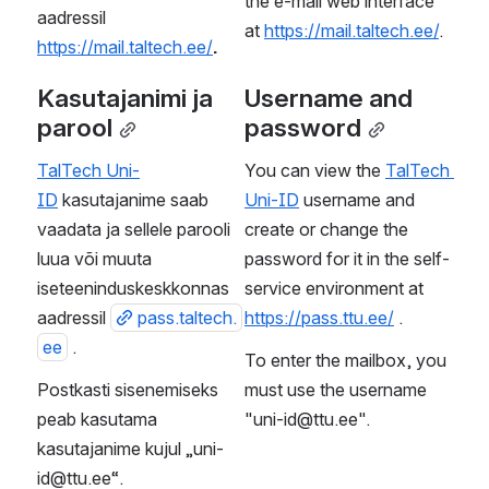
Ülikooli e-posti teenuse 
The Microsoft Office 365 
osutamiseks kasutatakse 
platform is used to 
Microsoft Office 365 
provide the university's e-
platvormi. Kasutajakontod 
mail service. User 
luuakse kõigile ülikooli 
accounts are created for 
töötajatele ja üliõpilastele 
all university employees 
automaatselt, 
and students 
personalisüsteemi või 
automatically, based on 
õppeinfosüsteemi 
the data of the personnel 
andmete alusel.
system or the study 
information system.
Lisaks e-postkastile 
sisaldab teenus veel 
failide hoiustamise 
In addition to your inbox, 
võimalust Microsoft 
the service also includes 
OneDrive 
the ability to store files in 
pilvsalvestusruumis ning 
Microsoft OneDrive cloud 
nende redigeerimist 