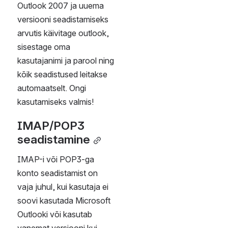
ee
E-post 
nutiseadmes
Kuna iga nutitelefoni 
seadistamine on pisut 
erinev, siis tuleb abi leida 
kas telefoni 
kasutusjuhendist, 
e-
mailide seadistamise 
juhendist 
või aitab 
IT 
HelpDesk.
Juhendi järgi seadistamisel 
on oluline teada serveri 
nime: 
outlook.office365.com