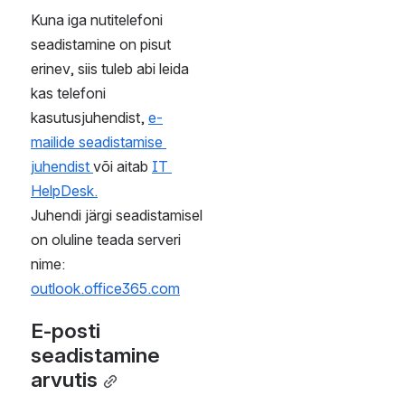
Kasutuspoliitika
 (inglise 
keeles)
Privaatsus
Kuidas täpsemalt 
Microsofti teenustel on 
tagatud privaatus leiab 
Usalduskeskuses
Infot Office365 teenuse 
ja isikuandmete töötluse 
teemadel leiab:  
sertifikaadid
 ja 
GDPR
Viited Microsoft Office 
365 kasutustingimustele 
on saadaval ka e-posti 
keskkonnas 
http://mail.ttu.