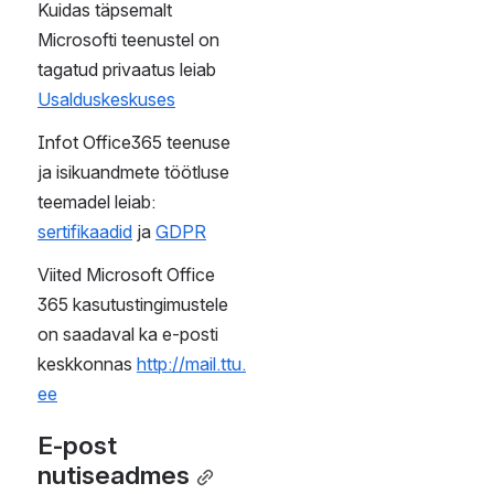
Sisestage otsingusõna ja 
leidke abi artikkel.
Kuidas seada 
automaatvastuseid
E-posti seadistamine 
TalTech-i kirjade 
lugemiseks
Kasutustingimus
ed
Peale ülikoolis kehtiva e-
posti kasutuskorra 
rakenduvad kasutajatele 
veel ka järgmised 
Microsofti teenuse 
kasutamise tingimused: