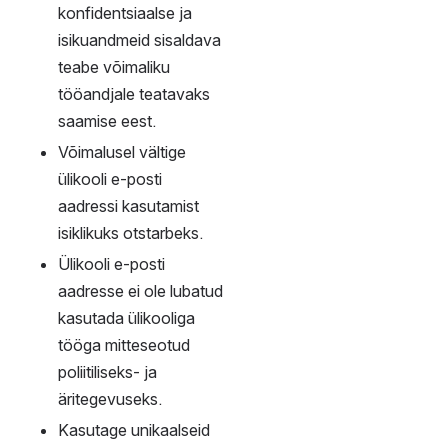
võimalusel 
organisatsiooni 
aadressi.
E-kirjade automaatne 
suunamine välistele 
teenusepakkujatele on 
keelatud alates 
15.10.2024.
Sorteerige töö e-posti 
aadressile saabunud ja 
väljasaadetud isiklikud 
e-kirjad eraldi 
kaustadesse lisades 
kausta nimetusele 
tähistuse „Isiklik“. 
Juhul kui jätate isikliku 