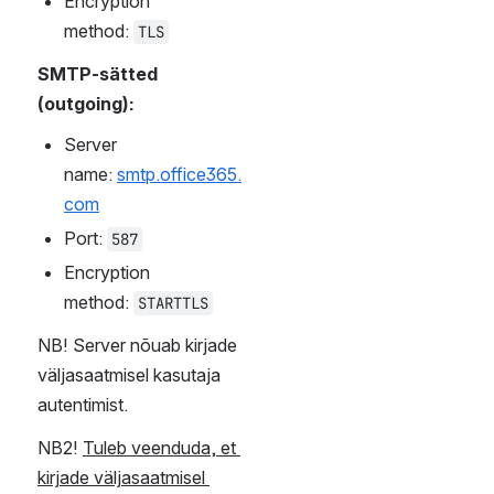
ning vahetama ära 
postkasti loomisel antud 
ajutise parooli. Alles 
seejärel on võimalik 
seadistada oma arvutis 
meiliklient.
POP-sätted:
Server 
name: 
outlook.office3
65.com
Port: 
995
Encryption 
method: 
TLS
IMAP-i sätted:
Server 