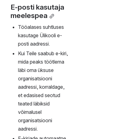
autentimist.
NB2! 
Tuleb veenduda, et 
kirjade väljasaatmisel 
kasutatakse eelpool 
nimetatud STMP-serverit.
Vastasel juhul ei ole 
tagatud väljasaadetavate 
e-kirjade adressaadini 
jõudmine.
E-post Linux 
keskkonnas
Kasutajatunnus: Uni-
ID kasutajatunnus 
(
uni-id@ttu.ee
)
EWS 