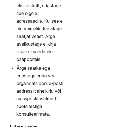
töötajale.
Kui kasutate 
automaatset kontorist 
eemaloleku teavitust, 
lisage teavitusse Teid 
asendava töötaja 
kontaktandmed ning 
organisatsiooni e-posti 
aadress.
Kui Teie e-posti 
teenuse 
kasutajaõigused 
lõppevad, teavitage 
eelnevalt oma 
kontakte ja vajadusel 
korradage e-kirjade 