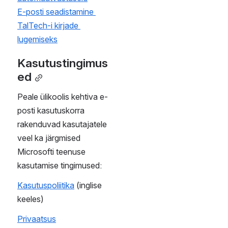
Postkasti sisenemiseks 
must use the username 
peab kasutama 
"uni-id@ttu.ee". 
kasutajanime kujul „uni-
id@ttu.ee“.
Regulatsioon
Regulatsioon
E-posti kasutuskord
Rules for the Use of the 
E-mail Servie
Abi ja juhendid
Help and 
guidelines
Abi postkasti 
seadistamiseks ja 
How to setup and read 
kasutamiseks leiab 
TalTech e-mails
veebilehtedelt 
Microso
How to setup automatic 
ft 365 help & learning | Mic
replies
rosoft Support
 . 