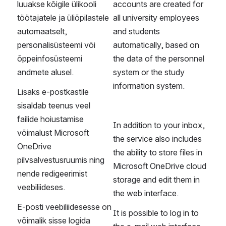
Jagatud postkast | shared mailbox
E-posti reeglid | E-mail rules
Apple MAIL rakenduses | Apple MAIL
application
Mozilla Thunderbird OAuth2 seadistamine |
Mozilla Thunderbird OAuth2 configuration
Outlooki kontaktiloend / Outlooks contact list
E-posti aadressi eemaldamine Outlooki
soovitustest | Removing an Email Address from
Outlook Autocomplete
Uue kontakti loomine outlookis | Creating a new
contact in outlook
E-post
E-mail