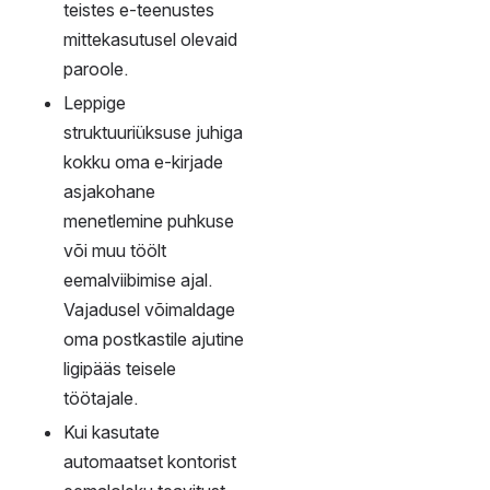
kirjavahetuse eraldi 
tähistusega kausta 
sorteerimata, 
vastutate 
konfidentsiaalse ja 
isikuandmeid sisaldava 
teabe võimaliku 
tööandjale teatavaks 
saamise eest.
Võimalusel vältige 
ülikooli e-posti 
aadressi kasutamist 
isiklikuks otstarbeks.
Ülikooli e-posti 
aadresse ei ole lubatud 
kasutada ülikooliga 
tööga mitteseotud 