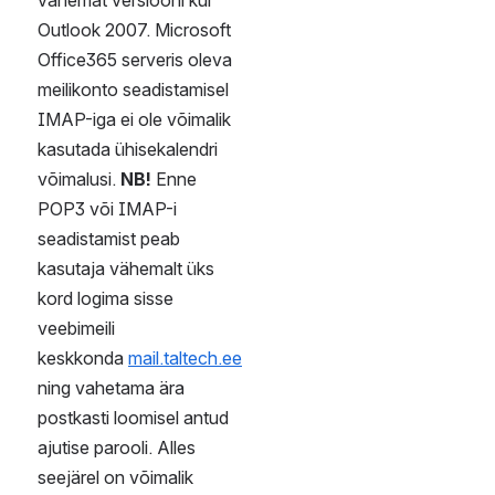
E-posti 
seadistamine 
arvutis
Outlook 2007 ja uuema 
versiooni seadistamiseks 
arvutis käivitage outlook, 
sisestage oma 
kasutajanimi ja parool ning 
kõik seadistused leitakse 
automaatselt. Ongi 
kasutamiseks valmis!
IMAP/POP3 
seadistamine
IMAP-i või POP3-ga 
konto seadistamist on 