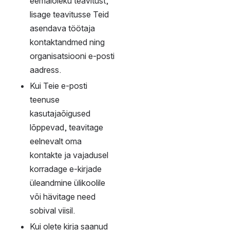
poliitiliseks- ja 
äritegevuseks.
Kasutage unikaalseid 
teistes e-teenustes 
mittekasutusel olevaid 
paroole.
Leppige 
struktuuriüksuse juhiga 
kokku oma e-kirjade 
asjakohane 
menetlemine puhkuse 
või muu töölt 
eemalviibimise ajal. 
Vajadusel võimaldage 
oma postkastile ajutine 
ligipääs teisele 