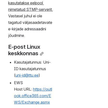
name: 
outlook.office3
65.com
Port: 
993
Encryption 
method: 
TLS
SMTP-sätted 
(outgoing):
Server 
name: 
smtp.office365.
com
Port: 
587
Encryption 
method: 
STARTTLS
NB! Server nõuab kirjade 
väljasaatmisel kasutaja 