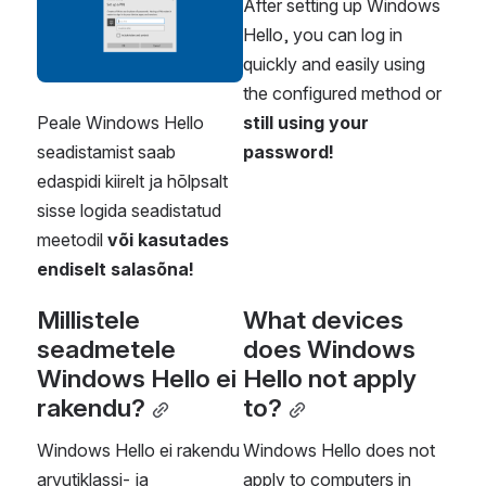
After setting up Windows 
Hello, you can log in 
quickly and easily using 
the configured method or 
Peale Windows Hello 
still using your 
seadistamist saab 
password!
edaspidi kiirelt ja hõlpsalt 
sisse logida seadistatud 
meetodil 
või kasutades 
endiselt salasõna!
Millistele 
What devices 
seadmetele 
does Windows 
Windows Hello ei 
Hello not apply 
rakendu?
to?
Windows Hello ei rakendu 
Windows Hello does not 
arvutiklassi- ja 
apply to computers in 