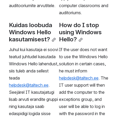
auditooriumite arvutitele. 
computer classrooms and 
auditoriums.
Kuidas loobuda 
How do I stop 
Windows Hello 
using Windows 
kasutamisest?
Hello?
Juhul kui kasutaja ei soovi 
If the user does not want 
teatud juhtudel kasutada 
to use the Windows Hello 
Windows Hello lahendust, 
solution in certain cases, 
siis tuleb anda sellest 
he must inform 
teada 
helpdesk@taltech.ee
. The 
helpdesk@taltech.ee
. 
IT user support will then 
Seejärel IT kasutajatugi 
add the computer to the 
lisab arvuti erandite gruppi 
exceptions group, and 
ning kasutaja saab 
user will be able to log in 
edaspidigi logida sisse 
with the password in the 