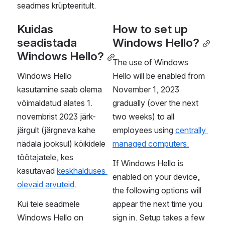
seadmes krüpteeritult. 
Kuidas 
How to set up 
seadistada 
Windows Hello?
Windows Hello?
The use of Windows 
Windows Hello 
Hello will be enabled from 
kasutamine saab olema 
November 1, 2023 
võimaldatud alates 1. 
gradually (over the next 
novembrist 2023 järk-
two weeks) to all 
järgult (järgneva kahe 
employees using 
centrally 
nädala jooksul) kõikidele 
managed computers.
töötajatele, kes 
If Windows Hello is 
kasutavad 
keskhalduses 
enabled on your device, 
olevaid arvuteid
.  
the following options will 
Kui teie seadmele 
appear the next time you 
Windows Hello on 
sign in. Setup takes a few 