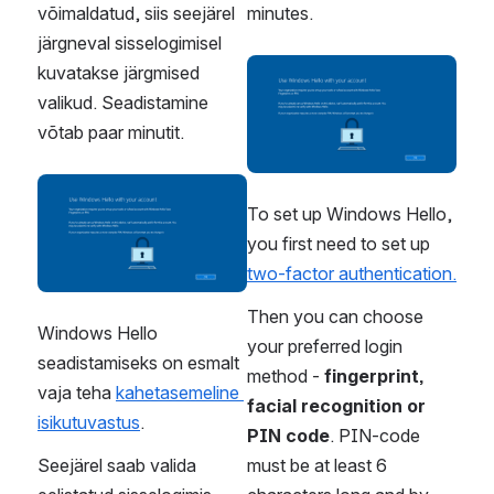
võimaldatud, siis seejärel 
minutes.
järgneval sisselogimisel 
kuvatakse järgmised 
Open
valikud. Seadistamine 
võtab paar minutit. 
Open
To set up Windows Hello, 
you first need to set up 
two-factor authentication.
Then you can choose 
Windows Hello 
your preferred login 
seadistamiseks on esmalt 
method - 
fingerprint, 
vaja teha 
kahetasemeline 
facial recognition or 
isikutuvastus
.
PIN code
. PIN-code 
Seejärel saab valida 
must be at least 6 