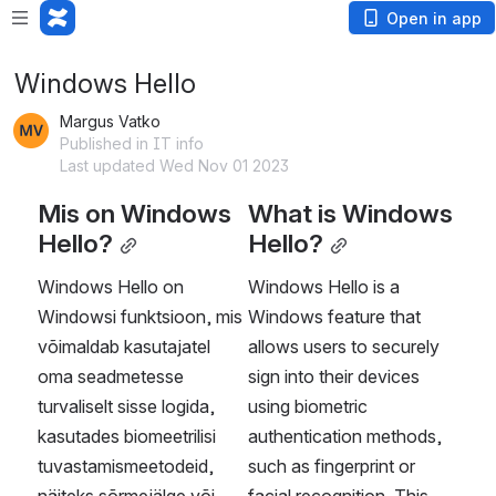
Open in app
Windows Hello
Margus Vatko
Published in IT info
Last updated Wed Nov 01 2023
Mis on Windows 
What is Windows 
Hello?
Hello?
Windows Hello on 
Windows Hello is a 
Windowsi funktsioon, mis 
Windows feature that 
võimaldab kasutajatel 
allows users to securely 
oma seadmetesse 
sign into their devices 
turvaliselt sisse logida, 
using biometric 
kasutades biomeetrilisi 
authentication methods, 
tuvastamismeetodeid, 
such as fingerprint or 