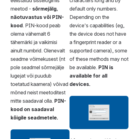
eelistatud sisselogimis 
characters long and by 
meetod - 
sõrmejälg, 
default only numbers. 
näotuvastus või PIN-
Depending on the 
kood
. PIN-kood peab 
device's capabilities (eg, 
olema vähemalt 6 
the device does not have 
tähemärki ja vaikimisi 
a fingerprint reader or a 
ainult numbrid. Olenevalt 
supported camera), some 
seadme võimekusest (nt 
of these methods may not 
pole seadmel sõrmejälje 
be available.
 PIN is 
lugejat või puudub 
available for all 
toetatud kaamera) võivad 
devices.
mõned neist meetoditest 
mitte saadaval olla. 
PIN-
Open
kood on saadaval 
kõigile seadmetele.  
Open