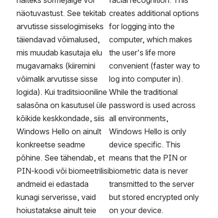
näiteks sõrmejälge või 
facial recognition. This 
näotuvastust. See tekitab 
creates additional options 
arvutisse sisselogimiseks 
for logging into the 
täiendavad võimalused, 
computer, which makes 
mis muudab kasutaja elu 
the user's life more 
mugavamaks (kiiremini 
convenient (faster way to 
võimalik arvutisse sisse 
log into computer in). 
logida). Kui traditsiooniline 
While the traditional 
salasõna on kasutusel üle 
password is used across 
kõikide keskkondade, siis 
all environments, 
Windows Hello on ainult 
Windows Hello is only 
konkreetse seadme 
device specific. This 
põhine. See tähendab, et 
means that the PIN or 
PIN-koodi või biomeetrilisi 
biometric data is never 
andmeid ei edastada 
transmitted to the server 
kunagi serverisse, vaid 
but stored encrypted only 
hoiustatakse ainult teie 
on your device. 